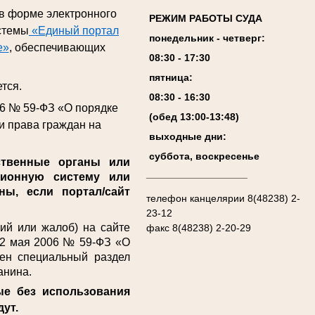
 в форме электронного
РЕЖИМ РАБОТЫ СУДА
стемы
«Единый портал
понедельник - четверг:
е»
, обеспечивающих
08:
3
0 - 17:
3
0
пятница:
тся.
08:
3
0 - 1
6
:
30
06 № 59-ФЗ «О порядке
(обед 13:00-13:4
8
)
и права граждан на
выходные дни:
суббота, воскресенье
твенные органы или
__________________
ционную систему или
ы, если портал/сайт
телефон канцелярии 8(48238) 2-
23-12
й или жалоб) на сайте
факс 8(48238) 2-20-29
т 2 мая 2006 № 59-ФЗ «О
ен специальный раздел
анина.
ые без использования
дут.