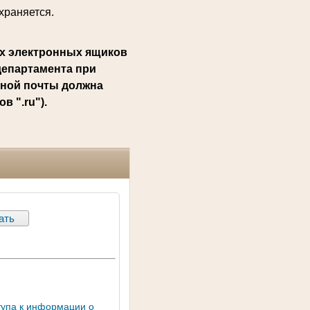
храняется.
х электронных ящиков
департамента при
нной почты должна
 ".ru").
тупа к информации о