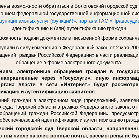
ены возможности обратиться в Бологовский городской суд
ованием федеральной государственной информационной си
муниципальных услуг (функций)»
,
портала ГАС «Правосуди
идентификацию и (или) аутентификацию граждан.
можность подачи документов в письменной форме сохраняе
ступили в силу изменения в Федеральный закон от 2 мая 20
щений граждан Российской Федерации» в части реализаци
обращение в форме электронного документа.
ям, электронные обращения граждан в государс
 направленные через «Госуслуги», иную информа
ргана власти в сети «Интернет» будут рассмотрен
икацию и аутентификацию заявителя.
 граждан в электронном виде (предложений, заявлени
о суда Тверской области в рамках Федерального закона о
 обращений граждан Российской Федерации» предусмотр
, обеспечивающий идентификацию и аутентификацию гражд
ский городской суд Тверской области, направленн
в том числе на электронные почты, рассмотрены не бу