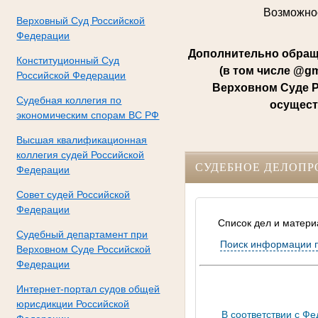
Возможнос
Верховный Суд Российской
Федерации
Дополнительно обращ
Конституционный Суд
(в том числе @g
Российской Федерации
Верховном Суде Р
Судебная коллегия по
осущест
экономическим спорам ВС РФ
Высшая квалификационная
коллегия судей Российской
СУДЕБНОЕ ДЕЛОПР
Федерации
Совет судей Российской
Федерации
Список дел и матери
Судебный департамент при
Поиск информации 
Верховном Суде Российской
Федерации
Интернет-портал судов общей
юрисдикции Российской
В соответствии с Ф