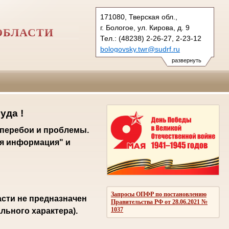
171080, Тверская обл.,
г. Бологое, ул. Кирова, д. 9
ОБЛАСТИ
Тел.: (48238) 2-26-27, 2-23-12
bologovsky.twr@sudrf.ru
развернуть
уда !
 перебои и проблемы.
я информация" и
Запросы ОПФР по постановлению
сти не предназначен
Правительства РФ от 28.06.2021 №
1037
ьного характера).