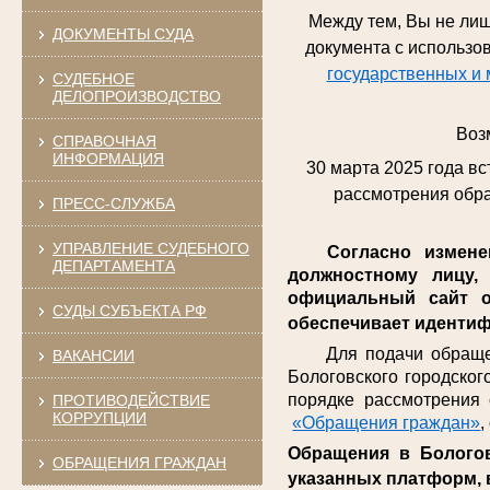
Между тем, Вы не лиш
ДОКУМЕНТЫ СУДА
документа с использ
государственных и 
СУДЕБНОЕ
ДЕЛОПРОИЗВОДСТВО
Воз
СПРАВОЧНАЯ
ИНФОРМАЦИЯ
30 марта 2025 года в
рассмотрения обра
ПРЕСС-СЛУЖБА
УПРАВЛЕНИЕ СУДЕБНОГО
Согласно изменени
ДЕПАРТАМЕНТА
должностному лицу,
официальный сайт о
СУДЫ СУБЪЕКТА РФ
обеспечивает идентиф
Для подачи обращений
ВАКАНСИИ
Бологовского городског
порядке рассмотрения
ПРОТИВОДЕЙСТВИЕ
КОРРУПЦИИ
«Обращения граждан»
Обращения в Бологов
ОБРАЩЕНИЯ ГРАЖДАН
указанных платформ, 