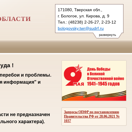
171080, Тверская обл.,
г. Бологое, ул. Кирова, д. 9
ОБЛАСТИ
Тел.: (48238) 2-26-27, 2-23-12
bologovsky.twr@sudrf.ru
развернуть
уда !
 перебои и проблемы.
я информация" и
Запросы ОПФР по постановлению
сти не предназначен
Правительства РФ от 28.06.2021 №
1037
ьного характера).