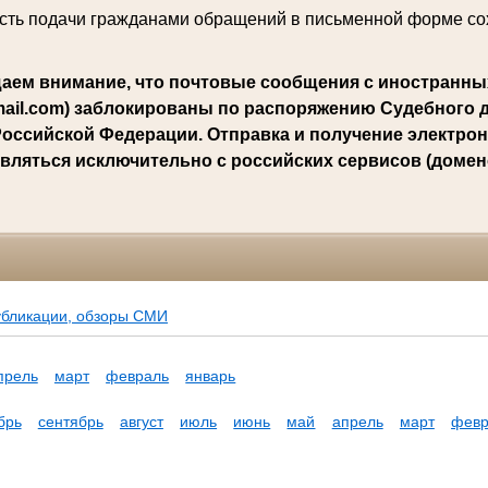
ть подачи гражданами обращений в письменной форме со
аем внимание, что почтовые сообщения с иностранны
mail.com) заблокированы по распоряжению Судебного 
оссийской Федерации. Отправка и получение электро
вляться исключительно с российских сервисов (доменов
убликации, обзоры СМИ
прель
март
февраль
январь
брь
сентябрь
август
июль
июнь
май
апрель
март
февр