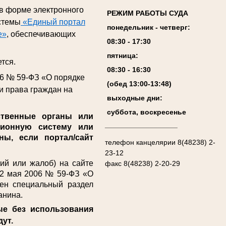
 в форме электронного
РЕЖИМ РАБОТЫ СУДА
стемы
«Единый портал
понедельник - четверг:
е»
, обеспечивающих
08:
3
0 - 17:
3
0
пятница:
тся.
08:
3
0 - 1
6
:
30
06 № 59-ФЗ «О порядке
(обед 13:00-13:4
8
)
и права граждан на
выходные дни:
суббота, воскресенье
твенные органы или
__________________
ционную систему или
ы, если портал/сайт
телефон канцелярии 8(48238) 2-
23-12
й или жалоб) на сайте
факс 8(48238) 2-20-29
т 2 мая 2006 № 59-ФЗ «О
ен специальный раздел
анина.
ые без использования
дут.