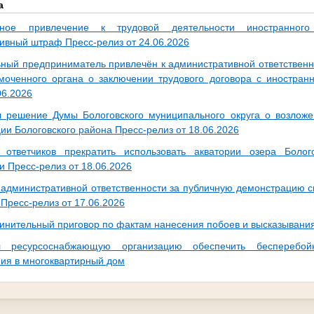
а
ное привлечение к трудовой деятельности иностранного
ивный штраф Пресс-релиз от 24.06.2026
ный предприниматель привлечён к административной ответственн
моченного органа о заключении трудового договора с иностра
06.2026
 решение Думы Бологовского муниципального округа о возложе
ии Бологовского района Пресс-релиз от 18.06.2026
 ответчиков прекратить использовать акватории озера Боло
и Пресс-релиз от 18.06.2026
 административной ответственности за публичную демонстрацию с
Пресс-релиз от 17.06.2026
инительный приговор по фактам нанесения побоев и высказывания
 ресурсоснабжающую организацию обеспечить бесперебой
ия в многоквартирный дом