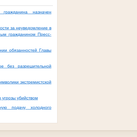
 гражданина назначен
ости за неуведомление в
нным гражданином Пресс-
нии обязанностей Главы
гое без разрешительной
имволики экстремистской
 угрозы убийством
ную подачу холодного