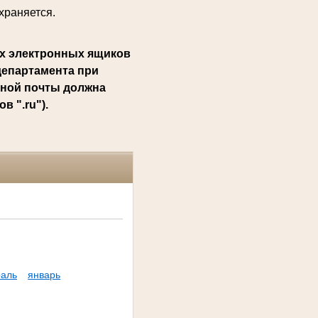
храняется.
х электронных ящиков
департамента при
нной почты должна
 ".ru").
аль
январь