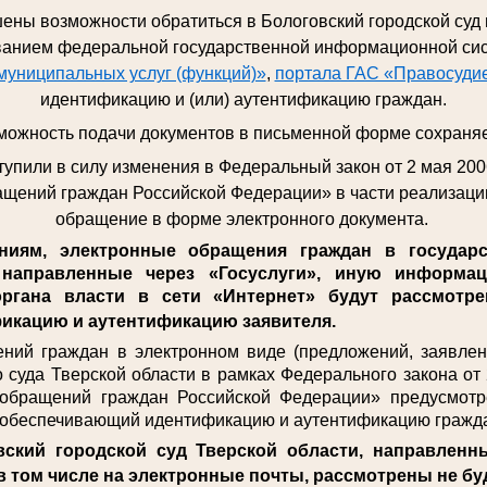
ены возможности обратиться в Бологовский городской суд
ованием федеральной государственной информационной си
муниципальных услуг (функций)»
,
портала ГАС «Правосуди
идентификацию и (или) аутентификацию граждан.
можность подачи документов в письменной форме сохраняе
ступили в силу изменения в Федеральный закон от 2 мая 20
щений граждан Российской Федерации» в части реализаци
обращение в форме электронного документа.
ям, электронные обращения граждан в государс
 направленные через «Госуслуги», иную информа
ргана власти в сети «Интернет» будут рассмотрен
икацию и аутентификацию заявителя.
 граждан в электронном виде (предложений, заявлени
о суда Тверской области в рамках Федерального закона о
 обращений граждан Российской Федерации» предусмотр
, обеспечивающий идентификацию и аутентификацию гражд
ский городской суд Тверской области, направленн
в том числе на электронные почты, рассмотрены не бу