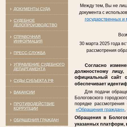
Между тем, Вы не лиш
ДОКУМЕНТЫ СУДА
документа с использ
государственных и 
СУДЕБНОЕ
ДЕЛОПРОИЗВОДСТВО
Воз
СПРАВОЧНАЯ
ИНФОРМАЦИЯ
30 марта 2025 года в
рассмотрения обра
ПРЕСС-СЛУЖБА
УПРАВЛЕНИЕ СУДЕБНОГО
Согласно изменени
ДЕПАРТАМЕНТА
должностному лицу,
официальный сайт о
СУДЫ СУБЪЕКТА РФ
обеспечивает идентиф
Для подачи обращений
ВАКАНСИИ
Бологовского городског
порядке рассмотрения
ПРОТИВОДЕЙСТВИЕ
КОРРУПЦИИ
«Обращения граждан»
Обращения в Бологов
ОБРАЩЕНИЯ ГРАЖДАН
указанных платформ, 