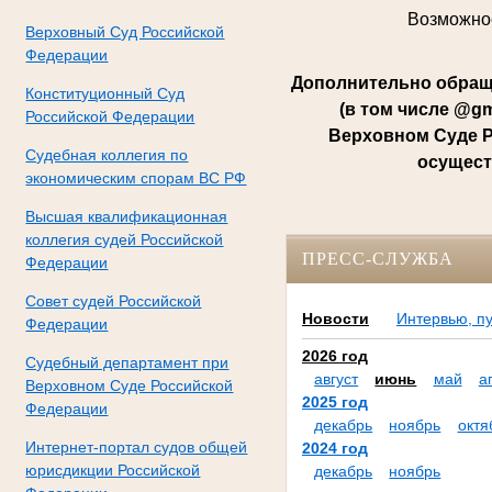
Возможнос
Верховный Суд Российской
Федерации
Дополнительно обращ
Конституционный Суд
(в том числе @g
Российской Федерации
Верховном Суде Р
Судебная коллегия по
осущест
экономическим спорам ВС РФ
Высшая квалификационная
коллегия судей Российской
ПРЕСС-СЛУЖБА
Федерации
Совет судей Российской
Новости
Интервью, п
Федерации
2026 год
Судебный департамент при
август
июнь
май
а
Верховном Суде Российской
2025 год
Федерации
декабрь
ноябрь
октя
Интернет-портал судов общей
2024 год
юрисдикции Российской
декабрь
ноябрь