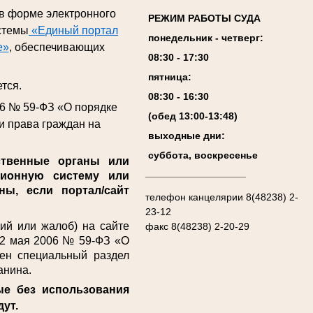
 в форме электронного
РЕЖИМ РАБОТЫ СУДА
стемы
«Единый портал
понедельник - четверг:
е»
, обеспечивающих
08:
3
0 - 17:
3
0
пятница:
тся.
08:
3
0 - 1
6
:
30
06 № 59-ФЗ «О порядке
(обед 13:00-13:4
8
)
и права граждан на
выходные дни:
суббота, воскресенье
твенные органы или
__________________
ционную систему или
ы, если портал/сайт
телефон канцелярии 8(48238) 2-
23-12
й или жалоб) на сайте
факс 8(48238) 2-20-29
т 2 мая 2006 № 59-ФЗ «О
ен специальный раздел
анина.
ые без использования
дут.