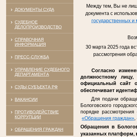
Между тем, Вы не лиш
ДОКУМЕНТЫ СУДА
документа с использ
государственных и 
СУДЕБНОЕ
ДЕЛОПРОИЗВОДСТВО
Воз
СПРАВОЧНАЯ
ИНФОРМАЦИЯ
30 марта 2025 года в
рассмотрения обра
ПРЕСС-СЛУЖБА
УПРАВЛЕНИЕ СУДЕБНОГО
Согласно изменени
ДЕПАРТАМЕНТА
должностному лицу,
официальный сайт о
СУДЫ СУБЪЕКТА РФ
обеспечивает идентиф
Для подачи обращений
ВАКАНСИИ
Бологовского городског
порядке рассмотрения
ПРОТИВОДЕЙСТВИЕ
КОРРУПЦИИ
«Обращения граждан»
Обращения в Бологов
ОБРАЩЕНИЯ ГРАЖДАН
указанных платформ, 