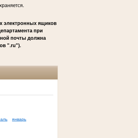
храняется.
х электронных ящиков
департамента при
нной почты должна
 ".ru").
аль
январь