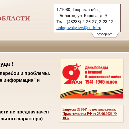
171080, Тверская обл.,
г. Бологое, ул. Кирова, д. 9
ОБЛАСТИ
Тел.: (48238) 2-26-27, 2-23-12
bologovsky.twr@sudrf.ru
развернуть
уда !
 перебои и проблемы.
я информация" и
Запросы ОПФР по постановлению
сти не предназначен
Правительства РФ от 28.06.2021 №
1037
ьного характера).