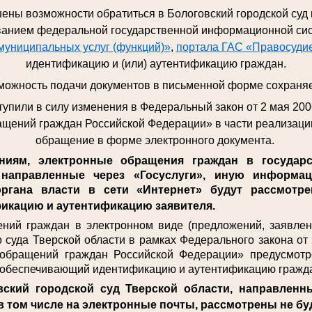
ены возможности обратиться в Бологовский городской суд
ованием федеральной государственной информационной си
муниципальных услуг (функций)»
,
портала ГАС «Правосуди
идентификацию и (или) аутентификацию граждан.
можность подачи документов в письменной форме сохраняе
ступили в силу изменения в Федеральный закон от 2 мая 20
щений граждан Российской Федерации» в части реализаци
обращение в форме электронного документа.
ям, электронные обращения граждан в государс
 направленные через «Госуслуги», иную информа
ргана власти в сети «Интернет» будут рассмотрен
икацию и аутентификацию заявителя.
 граждан в электронном виде (предложений, заявлени
о суда Тверской области в рамках Федерального закона о
 обращений граждан Российской Федерации» предусмотр
, обеспечивающий идентификацию и аутентификацию гражд
ский городской суд Тверской области, направленн
в том числе на электронные почты, рассмотрены не бу