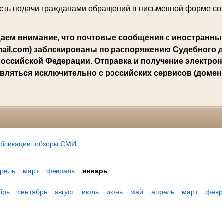
ть подачи гражданами обращений в письменной форме со
аем внимание, что почтовые сообщения с иностранны
mail.com) заблокированы по распоряжению Судебного 
оссийской Федерации. Отправка и получение электро
вляться исключительно с российских сервисов (доменов
убликации, обзоры СМИ
рель
март
февраль
январь
брь
сентябрь
август
июль
июнь
май
апрель
март
февр