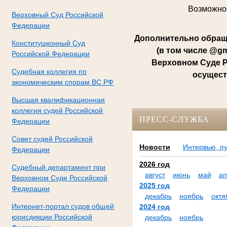
Возможнос
Верховный Суд Российской
Федерации
Дополнительно обращ
Конституционный Суд
(в том числе @g
Российской Федерации
Верховном Суде Р
Судебная коллегия по
осущест
экономическим спорам ВС РФ
Высшая квалификационная
коллегия судей Российской
ПРЕСС-СЛУЖБА
Федерации
Совет судей Российской
Новости
Интервью, п
Федерации
2026 год
Судебный департамент при
август
июнь
май
ап
Верховном Суде Российской
2025 год
Федерации
декабрь
ноябрь
октя
Интернет-портал судов общей
2024 год
юрисдикции Российской
декабрь
ноябрь