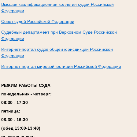
Высшая квалификационная коллегия судей Российской
Федерации
Совет судей Российской Федерации
Судебный департамент при Верховном Суде Российской
Федерации
Интернет-портал судов общей юрисдикции Российской
Федерации
Интернет-портал мировой юстиции Российской Федерации
РЕЖИМ РАБОТЫ СУДА
понедельник - четверг:
08:
3
0 - 17:
3
0
пятница:
08:
3
0 - 1
6
:
30
(обед 13:00-13:4
8
)
выходные дни: