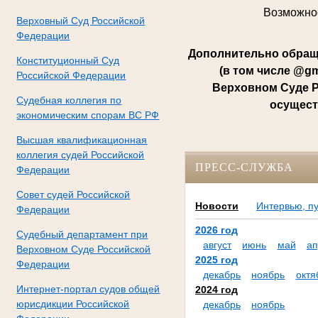
Возможнос
Верховный Суд Российской
Федерации
Дополнительно обращ
Конституционный Суд
(в том числе @g
Российской Федерации
Верховном Суде Р
Судебная коллегия по
осущест
экономическим спорам ВС РФ
Высшая квалификационная
коллегия судей Российской
ПРЕСС-СЛУЖБА
Федерации
Совет судей Российской
Новости
Интервью, п
Федерации
2026 год
Судебный департамент при
август
июнь
май
ап
Верховном Суде Российской
2025 год
Федерации
декабрь
ноябрь
октя
Интернет-портал судов общей
2024 год
юрисдикции Российской
декабрь
ноябрь