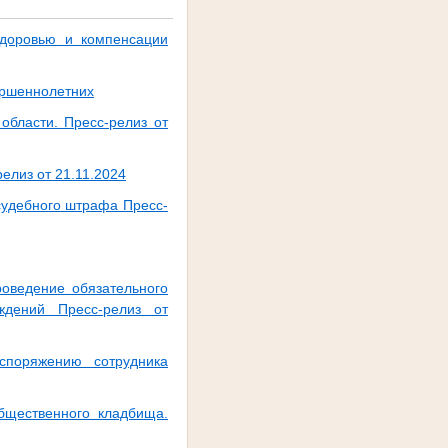
доровью и компенсации
ершеннолетних
бласти. Пресс-релиз от
елиз от 21.11.2024
судебного штрафа Пресс-
роведение обязательного
еждений Пресс-релиз от
споряжению сотрудника
бщественного кладбища.