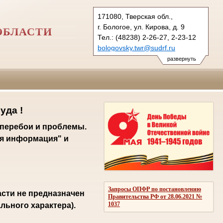
171080, Тверская обл.,
г. Бологое, ул. Кирова, д. 9
ОБЛАСТИ
Тел.: (48238) 2-26-27, 2-23-12
bologovsky.twr@sudrf.ru
развернуть
уда !
 перебои и проблемы.
я информация" и
Запросы ОПФР по постановлению
сти не предназначен
Правительства РФ от 28.06.2021 №
1037
ьного характера).