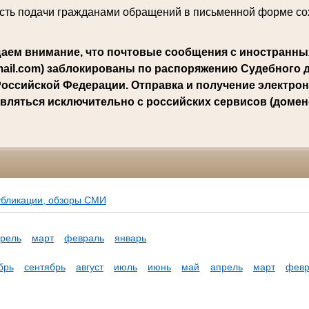
ть подачи гражданами обращений в письменной форме со
аем внимание, что почтовые сообщения с иностранны
mail.com) заблокированы по распоряжению Судебного 
оссийской Федерации. Отправка и получение электро
вляться исключительно с российских сервисов (доменов
убликации, обзоры СМИ
рель
март
февраль
январь
брь
сентябрь
август
июль
июнь
май
апрель
март
февр