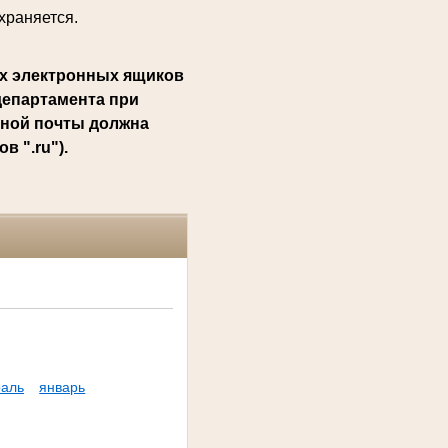
храняется.
х электронных ящиков
департамента при
нной почты должна
 ".ru").
аль
январь