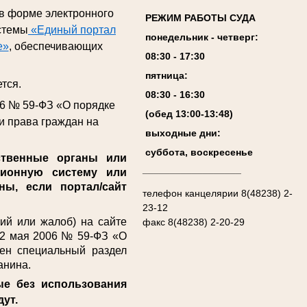
 в форме электронного
РЕЖИМ РАБОТЫ СУДА
стемы
«Единый портал
понедельник - четверг:
е»
, обеспечивающих
08:
3
0 - 17:
3
0
пятница:
тся.
08:
3
0 - 1
6
:
30
06 № 59-ФЗ «О порядке
(обед 13:00-13:4
8
)
и права граждан на
выходные дни:
суббота, воскресенье
твенные органы или
__________________
ционную систему или
ы, если портал/сайт
телефон канцелярии 8(48238) 2-
23-12
й или жалоб) на сайте
факс 8(48238) 2-20-29
т 2 мая 2006 № 59-ФЗ «О
ен специальный раздел
анина.
ые без использования
дут.