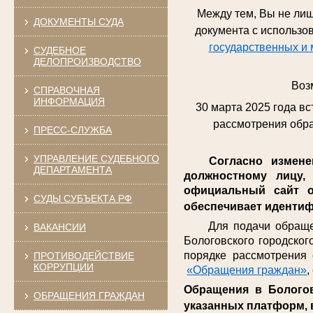
Между тем, Вы не лиш
ДОКУМЕНТЫ СУДА
документа с использ
государственных и 
СУДЕБНОЕ
ДЕЛОПРОИЗВОДСТВО
Воз
СПРАВОЧНАЯ
ИНФОРМАЦИЯ
30 марта 2025 года в
рассмотрения обра
ПРЕСС-СЛУЖБА
УПРАВЛЕНИЕ СУДЕБНОГО
Согласно изменени
ДЕПАРТАМЕНТА
должностному лицу,
официальный сайт о
СУДЫ СУБЪЕКТА РФ
обеспечивает идентиф
Для подачи обращений
ВАКАНСИИ
Бологовского городског
порядке рассмотрения
ПРОТИВОДЕЙСТВИЕ
КОРРУПЦИИ
«Обращения граждан»
Обращения в Бологов
ОБРАЩЕНИЯ ГРАЖДАН
указанных платформ, 