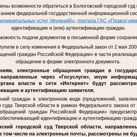
ены возможности обратиться в Бологовский городской суд
ованием федеральной государственной информационной си
муниципальных услуг (функций)»
,
портала ГАС «Правосуди
идентификацию и (или) аутентификацию граждан.
можность подачи документов в письменной форме сохраняе
ступили в силу изменения в Федеральный закон от 2 мая 20
щений граждан Российской Федерации» в части реализаци
обращение в форме электронного документа.
ям, электронные обращения граждан в государс
 направленные через «Госуслуги», иную информа
ргана власти в сети «Интернет» будут рассмотрен
икацию и аутентификацию заявителя.
 граждан в электронном виде (предложений, заявлени
о суда Тверской области в рамках Федерального закона о
 обращений граждан Российской Федерации» предусмотр
, обеспечивающий идентификацию и аутентификацию гражд
ский городской суд Тверской области, направленн
в том числе на электронные почты, рассмотрены не бу