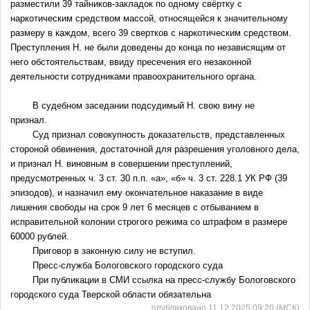
разместили 39 тайников-закладок по одному свёртку с
наркотическим средством массой, относящейся к значительному
размеру в каждом, всего 39 свертков с наркотическим средством.
Преступления Н. не были доведены до конца по независящим от
него обстоятельствам, ввиду пресечения его незаконной
деятельности сотрудниками правоохранительного органа.
В судебном заседании подсудимый Н. свою вину не
признал.
Суд признал совокупность доказательств, представленных
стороной обвинения, достаточной для разрешения уголовного дела,
и признал Н. виновным в совершении преступлений,
предусмотренных ч. 3 ст. 30 п.п. «а», «б» ч. 3 ст. 228.1 УК РФ (39
эпизодов), и назначил ему окончательное наказание в виде
лишения свободы на срок 9 лет 6 месяцев с отбыванием в
исправительной колонии строгого режима со штрафом в размере
60000 рублей.
Приговор в законную силу не вступил.
Пресс-служба Бологовского городского суда
При публикации в СМИ ссылка на пресс-службу Бологовского
городского суда Тверской области обязательна
опубликовано 11.12.2025 09:20 (МСК)